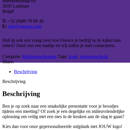
Meerkensstraat 69
3650 Lanklaar
België
T:
+32 (0)89 79 09 49
E:
info@osence.com
Heb jij ook een vraag over hoe Osence je bedrijf in de kijker kan
zetten? Stuur ons een mailtje en wij zullen je snel contacteren.
Categorie:
Relatiegeschenken
Tags:
koek
,
relatiegeschenk
Share:
Beschrijving
Beschrijving
Beschrijving
Ben je op zoek naar een smakelijke presentatie voor je broodjes
tijdens een meeting? Of zoek je een degelijke en milieuvriendelijke
oplossing om veilig met een mes in de keuken aan de slag te gaan?
Kies dan voor onze gepersonaliseerde snijplank met JOUW logo!